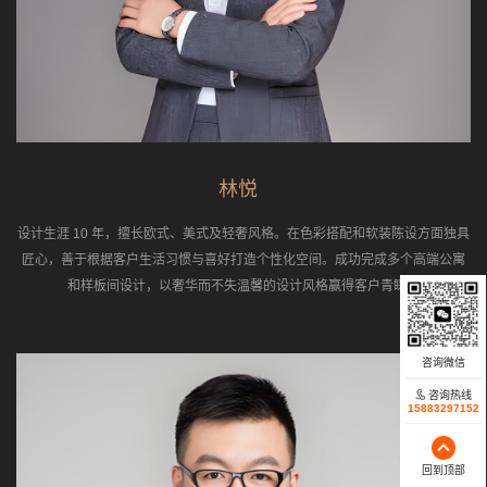
林悦
设计生涯 10 年，擅长欧式、美式及轻奢风格。在色彩搭配和软装陈设方面独具
匠心，善于根据客户生活习惯与喜好
打造个性化空间
。成功完成多个高端公寓
和
样板间设计
，以奢华而不失温馨的设计风格赢得客户青睐。
咨询热线
15883297152
回到顶部