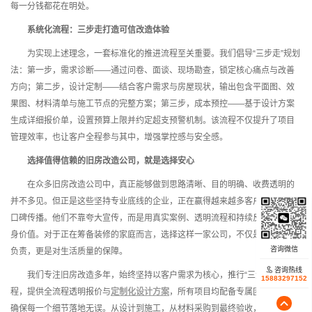
每一分钱都花在明处。
系统化流程：三步走打造可信改造体验
为实现上述理念，一套标准化的推进流程至关重要。我们倡导“三步走”规划
法：第一步，需求诊断——通过问卷、面谈、现场勘查，锁定核心痛点与改善
方向；第二步，设计定制——结合客户需求与房屋现状，输出包含平面图、效
果图、材料清单与施工节点的完整方案；第三步，成本预控——基于设计方案
生成详细报价单，设置预算上限并约定超支预警机制。该流程不仅提升了项目
管理效率，也让客户全程参与其中，增强掌控感与安全感。
选择值得信赖的旧房改造公司，就是选择安心
在众多旧房改造公司中，真正能够做到思路清晰、目的明确、收费透明的
并不多见。但正是这些坚持专业底线的企业，正在赢得越来越多客户的认可与
口碑传播。他们不靠夸大宣传，而是用真实案例、透明流程和持续反馈证明自
身价值。对于正在筹备装修的家庭而言，选择这样一家公司，不仅是对资金的
负责，更是对生活质量的保障。
咨询热线
我们专注旧房改造多年，始终坚持以客户需求为核心，推行“三步走”规划流
15883297152
程，提供全流程透明报价与
定制化设计方案
，所有项目均配备专属团队对接，
确保每一个细节落地无误。从设计到施工，从材料采购到最终验收，全程可追