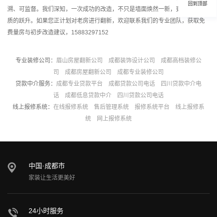
回到顶部
溯、可监督。我们深知，一次成功的改造，不只是墙面焕然一新，更是生活品
质的跃升。如果您正计划对老房进行翻新，欢迎联系我们的专业团队，获取免
费量房与初步改造建议，15883297152
专业装修公司：
眉山房屋翻新公司
成都装饰设计公司
成都高档装修公
司
成都房屋翻新公司
成都专业装修公司
贷款中介服务：
成都专业贷款平台
成都贷款公司电话
四川贷款中介电
话
成都低息贷款中介
四川贷款公司电话
线上报修系统：
在线报修系统
售后管理系统
报修系统平台
线上报修系
统
网上报修系统
中国·成都市
家装让生活更美好
24小时服务