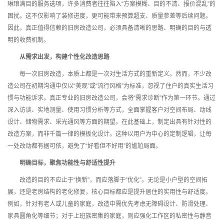
琳琅满目的服务选项，许多消费者往往陷入“方案模糊、目的不清、报价混乱”的
困扰。这不仅影响了装修进度，更可能带来预算超支、质量参差等后续问题。
因此，真正值得信赖的旧房改造公司，必须具备清晰的思路、明确的目的与透
明的收费机制。
从需求出发，构建个性化改造思路
每一次旧房改造，本质上都是一次对生活方式的重新定义。然而，不少改
造公司在初期沟通中仅以“美观”或“流行风格”为标准，忽视了住户的真实生活习
惯与功能诉求。真正专业的旧房改造公司，会将“需求诊断”作为第一环节。通过
深入访谈、实地测量、使用习惯分析等方式，全面掌握客户对空间布局、动线
设计、储物需求、采光通风等方面的期望。在此基础上，制定出具有针对性的
改造方案，而非千篇一律的模板化设计。这种以用户为中心的定制逻辑，让每
一处改动都有据可依，避免了“好看但不好用”的尴尬局面。
明确目标，聚焦功能性与舒适性提升
改造的目的不应止于“换新”，而应落脚于“优化”。无论是小户型的空间拓
展，还是老房结构的老化修复，核心目标都应是提升居住的实用性与舒适度。
例如，针对有老人或儿童的家庭，改造中需优先考虑无障碍设计、防滑处理、
家具圆角化等细节；对于上班族密集的家庭，则应强化工作区的私密性与静音