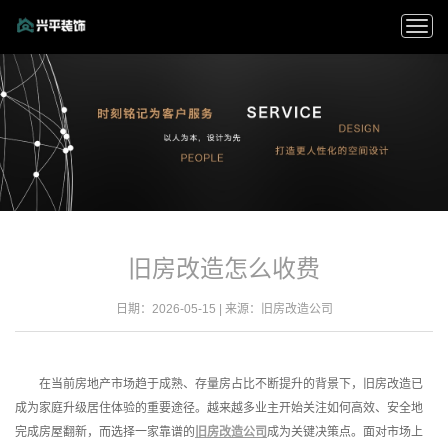
Toggl
navig
旧房改造怎么收费
日期：2026-05-15 | 来源：
旧房改造公司
在当前房地产市场趋于成熟、存量房占比不断提升的背景下，旧房改造已
成为家庭升级居住体验的重要途径。越来越多业主开始关注如何高效、安全地
完成房屋翻新，而选择一家靠谱的
旧房改造公司
成为关键决策点。面对市场上